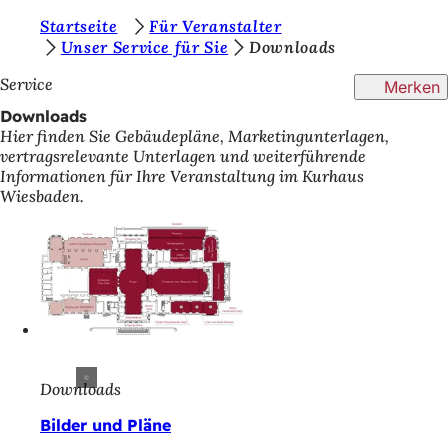
S
Startseite
Für Veranstalter
Inhalt anspringen
Unser Service für Sie
Downloads
i
Service
Merken
e
Downloads
b
Hier finden Sie Gebäudepläne, Marketingunterlagen,
e
vertragsrelevante Unterlagen und weiterführende
Informationen für Ihre Veranstaltung im Kurhaus
f
Wiesbaden.
i
n
d
e
n
s
Downloads
i
Bilder und Pläne
c