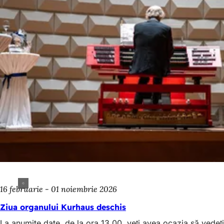
16 februarie - 01 noiembrie 2026
Ziua organului Kurhaus deschis
La anumite date, de la ora 13.00, veți avea ocazia să vedeți l