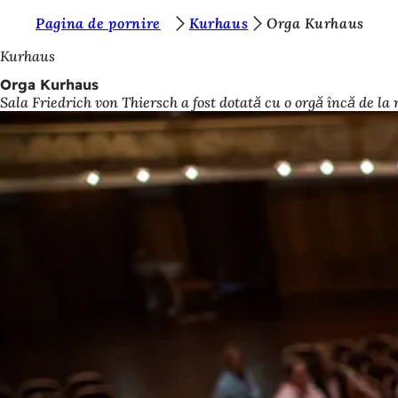
S
Pagina de pornire
Kurhaus
Orga Kurhaus
Salt la conținut
u
Kurhaus
n
Orga Kurhaus
Sala Friedrich von Thiersch a fost dotată cu o orgă încă de la 
t
e
ț
i
a
i
c
i
: