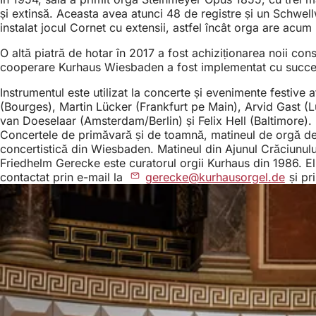
și extinsă. Aceasta avea atunci 48 de registre și un Schwel
instalat jocul Cornet cu extensii, astfel încât orga are acum 
O altă piatră de hotar în 2017 a fost achiziționarea noii con
cooperare Kurhaus Wiesbaden a fost implementat cu succes 
Instrumentul este utilizat la concerte și evenimente festiv
(Bourges), Martin Lücker (Frankfurt pe Main), Arvid Gast 
van Doeselaar (Amsterdam/Berlin) și Felix Hell (Baltimore).
Concertele de primăvară și de toamnă, matineul de orgă de P
concertistică din Wiesbaden. Matineul din Ajunul Crăciunu
Friedhelm Gerecke este curatorul orgii Kurhaus din 1986. El a
contactat prin e-mail la
gerecke
kurhausorgel
de
și pr