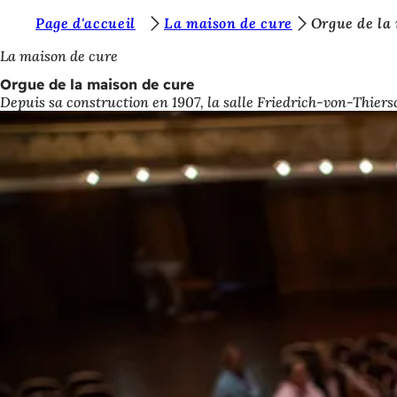
V
Page d'accueil
La maison de cure
Orgue de la
Accéder au contenu
o
La maison de cure
u
Orgue de la maison de cure
Depuis sa construction en 1907, la salle Friedrich-von-Thiersc
s
ê
t
e
s
i
c
i
: