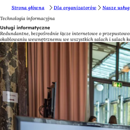
J
Strona główna
Dla organizatorów
Nasze usług
Przejdź do treści
e
Technologia informacyjna
s
Usługi informatyczne
Redundantne, bezpośrednie łącze internetowe o przepustowoś
t
okablowaniu wewnętrznemu we wszystkich salach i salach k
e
ś
t
u
t
a
j
: