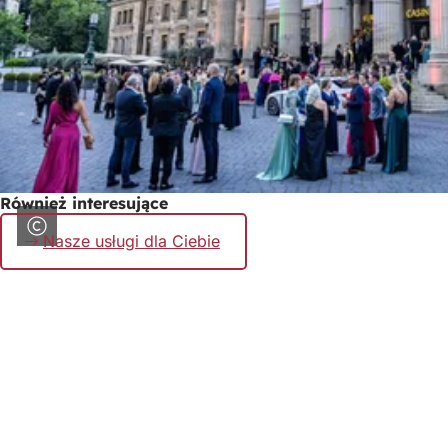
Również interesujące
Nasze usługi dla Ciebie
Obszar
stóp