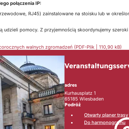
go połączenia IP:
(przewodowe, RJ45) zainstalowane na stoisku lub w określ
ą udzieli pomocy. Z przyjemnością skoordynujemy szeroki
i corocznych walnych zgromadzeń
PDF
-Plik
110,90 kB
Veranstaltungsser
adres
Kurhausplatz 1
65185 Wiesbaden
Podróż
Otwarty planer trasy
Do harmonogramu
(
O