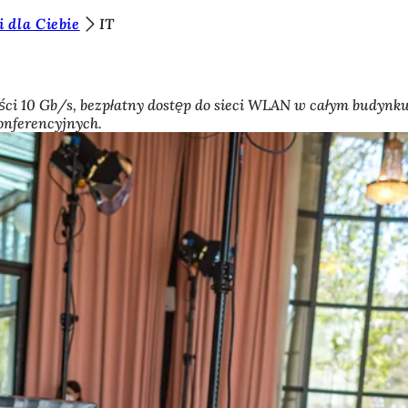
i dla Ciebie
IT
ci 10 Gb/s, bezpłatny dostęp do sieci WLAN w całym budynku 
onferencyjnych.