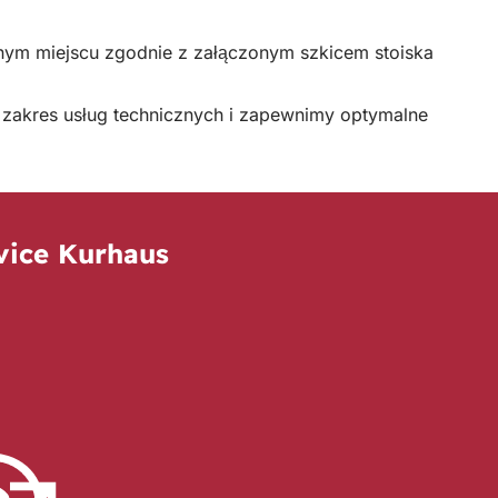
onym miejscu zgodnie z załączonym szkicem stoiska
 zakres usług technicznych i zapewnimy optymalne
vice Kurhaus
(
O
t