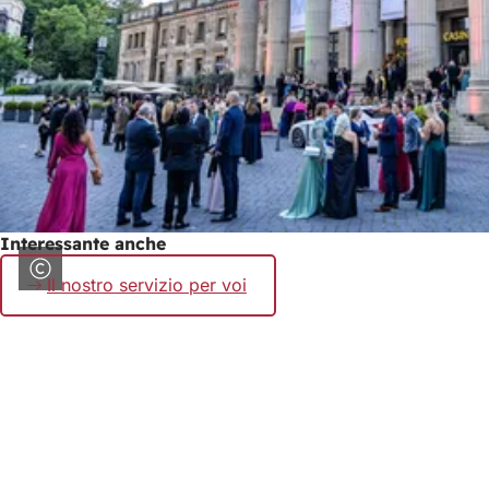
Interessante anche
Il nostro servizio per voi
Area
dei
piedi