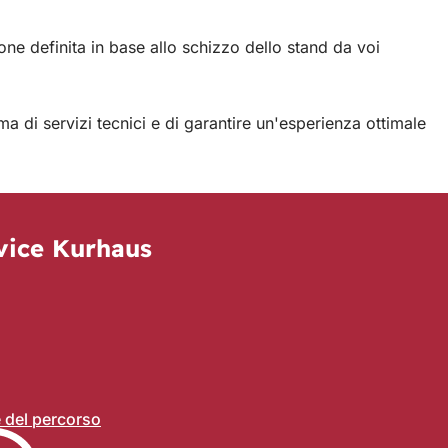
one definita in base allo schizzo dello stand da voi
ma di servizi tecnici e di garantire un'esperienza ottimale
vice Kurhaus
re del percorso
(
S