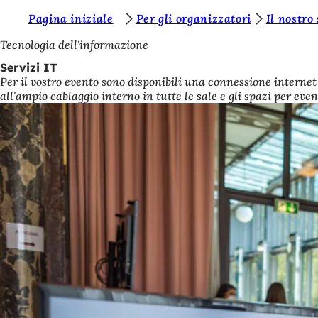
S
Pagina iniziale
Per gli organizzatori
Il nostro
Vai al contenuto
i
Tecnologia dell'informazione
e
Servizi IT
Per il vostro evento sono disponibili una connessione internet 
t
all'ampio cablaggio interno in tutte le sale e gli spazi per even
e
q
u
i
: