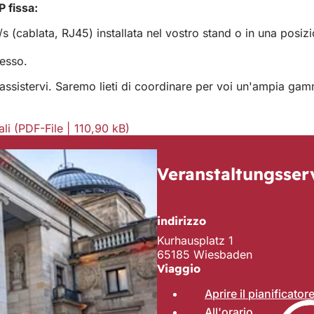
P fissa:
 (cablata, RJ45) installata nel vostro stand o in una posizi
esso.
i assistervi. Saremo lieti di coordinare per voi un'ampia gam
ali
PDF
-File
110,90 kB
Veranstaltungsser
indirizzo
Kurhausplatz 1
65185 Wiesbaden
Viaggio
Aprire il pianificato
All'orario
(