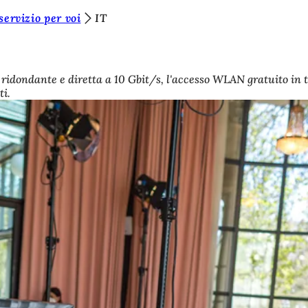
 servizio per voi
IT
ridondante e diretta a 10 Gbit/s, l'accesso WLAN gratuito in tut
ti.