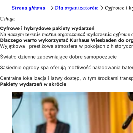
J
Strona główna
Dla organizatorów
Cyfrowe i 
Przejdź do treści
e
Usługa
s
Cyfrowe i hybrydowe pakiety wydarzeń
Na naszym terenie można organizować wydarzenia cyfrowe o 
t
Dlaczego warto wykorzystać Kurhaus Wiesbaden do org
e
Wyjątkowa i prestiżowa atmosfera w pokojach z historyczn
ś
Światło dzienne zapewniające dobre samopoczucie
t
Sąsiednie ogrody spa oferują możliwość naładowania bateri
u
Centralna lokalizacja i łatwy dostęp, w tym środkami trans
t
Pakiety wydarzeń w skrócie
a
j
: