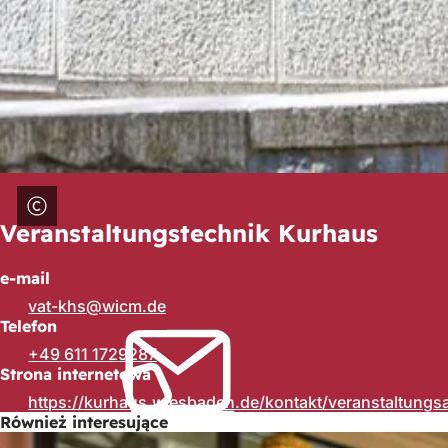
Veranstaltungstechnik Kurhaus
e-mail
vat-khs
wicm
de
Telefon
+49 611 1729287
Strona internetowa
https://kurhaus.wiesbaden.de/kontakt/veranstaltungs
Również interesujące