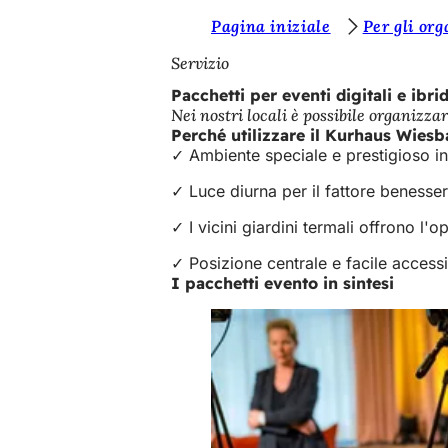
S
Pagina iniziale
Per gli org
Vai al contenuto
i
Servizio
e
Pacchetti per eventi digitali e ibrid
Nei nostri locali è possibile organizzar
t
Perché utilizzare il Kurhaus Wiesb
e
✓ Ambiente speciale e prestigioso in c
q
✓ Luce diurna per il fattore benesse
u
✓ I vicini giardini termali offrono l
i
✓ Posizione centrale e facile accessi
:
I pacchetti evento in sintesi