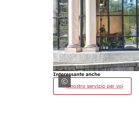
Interessante anche
Il nostro servizio per voi
Area
dei
piedi