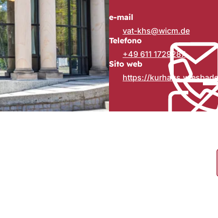
e-mail
vat-khs
wicm
de
Telefono
+49 611 1729287
Sito web
https://kurhaus.wiesbade