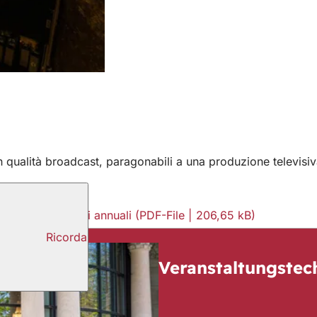
 qualità broadcast, paragonabili a una produzione televisiv
e riunioni generali annuali
PDF
-File
206,65 kB
Ricorda
Veranstaltungstec