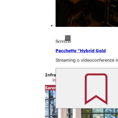
Servizio
Pacchetto "Hybrid Gold
Streaming o videoconferenze in
Infrastruttura IT
Infrastruttura IT per eventi ibridi 
Saremo lieti di consigliarvi!