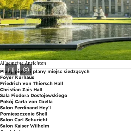
Allgemeine Ansichten
Plany pięter i plany miejsc siedzących
Foyer Kurhaus
Friedrich von Thiersch Hall
Christian Zais Hall
Sala Fiodora Dostojewskiego
Pokój Carla von Ibella
Salon Ferdinand Hey'l
Pomieszczenie Shell
Salon Carl Schuricht
Salon Kaiser Wilhelm