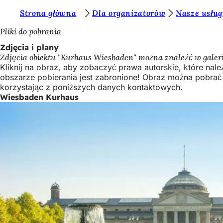
J
Strona główna
Dla organizatorów
Nasze usług
Przejdź do treści
e
Pliki do pobrania
s
Zdjęcia i plany
Zdjęcia obiektu "Kurhaus Wiesbaden" można znaleźć w galeri
t
Kliknij na obraz, aby zobaczyć prawa autorskie, które n
e
obszarze pobierania jest zabronione! Obraz można pobrać
korzystając z poniższych danych kontaktowych.
ś
Wiesbaden Kurhaus
t
u
t
a
j
: