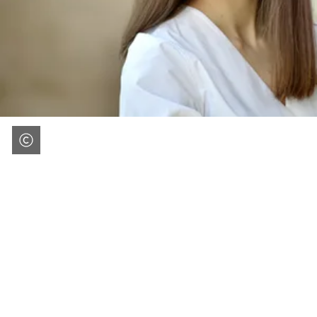
Obszar
stóp