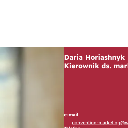
Daria Horiashnyk
Kierownik ds. mar
e-mail
convention-marketing
w