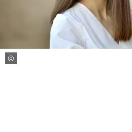
Area
dei
piedi