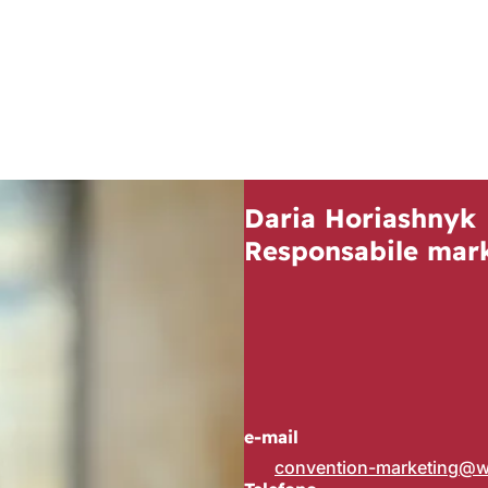
Daria Horiashnyk
Responsabile mar
e-mail
convention-marketing
w