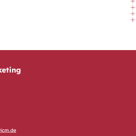
keting
icm
de