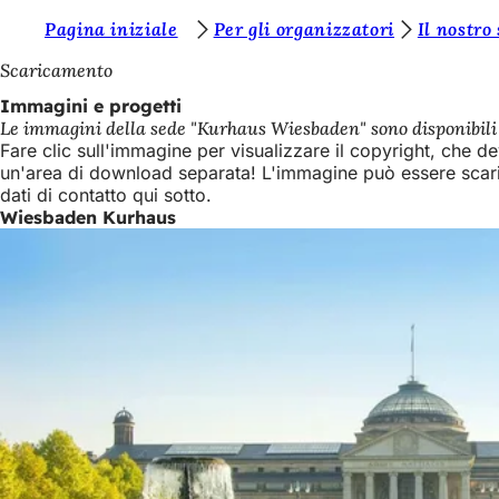
S
Pagina iniziale
Per gli organizzatori
Il nostro
Vai al contenuto
i
Scaricamento
e
Immagini e progetti
Le immagini della sede "Kurhaus Wiesbaden" sono disponibili n
t
Fare clic sull'immagine per visualizzare il copyright, che d
e
un'area di download separata! L'immagine può essere scarica
dati di contatto qui sotto.
q
Wiesbaden Kurhaus
u
i
: