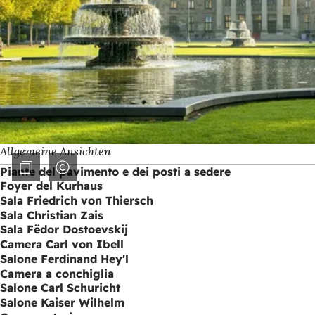
Allgemeine Ansichten
Piante del pavimento e dei posti a sedere
Foyer del Kurhaus
Sala Friedrich von Thiersch
Sala Christian Zais
Sala Fëdor Dostoevskij
Camera Carl von Ibell
Salone Ferdinand Hey'l
Camera a conchiglia
Salone Carl Schuricht
Salone Kaiser Wilhelm