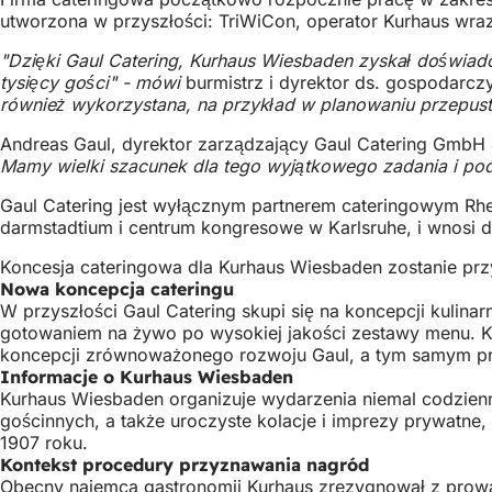
utworzona w przyszłości: TriWiCon, operator Kurhaus wraz
"Dzięki Gaul Catering, Kurhaus Wiesbaden zyskał doświad
tysięcy gości" - mówi
burmistrz i dyrektor ds. gospodarcz
również wykorzystana, na przykład w planowaniu przepusto
Andreas Gaul, dyrektor zarządzający Gaul Catering GmbH 
Mamy wielki szacunek dla tego wyjątkowego zadania i pod
Gaul Catering jest wyłącznym partnerem cateringowym Rhei
darmstadtium i centrum kongresowe w Karlsruhe, i wnosi d
Koncesja cateringowa dla Kurhaus Wiesbaden zostanie prz
Nowa koncepcja cateringu
W przyszłości Gaul Catering skupi się na koncepcji kulinar
gotowaniem na żywo po wysokiej jakości zestawy menu. K
koncepcji zrównoważonego rozwoju Gaul, a tym samym p
Informacje o Kurhaus Wiesbaden
Kurhaus Wiesbaden organizuje wydarzenia niemal codzienn
gościnnych, a także uroczyste kolacje i imprezy prywatn
1907 roku.
Kontekst procedury przyznawania nagród
Obecny najemca gastronomii Kurhaus zrezygnował z prowa