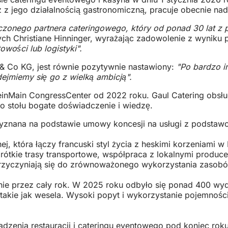
 z jego działalnością gastronomiczną, pracuje obecnie na
czonego partnera cateringowego, który od ponad 30 lat z 
ych Christiane Hinninger, wyrażając zadowolenie z wyniku
wości lub logistyki".
& Co KG, jest równie pozytywnie nastawiony:
"Po bardzo i
ejmiemy się go z wielką ambicją".
nMain CongressCenter od 2022 roku. Gaul Catering obsługu
o stołu bogate doświadczenie i wiedzę.
yznana na podstawie umowy koncesji na usługi z podstawow
nej, która łączy francuski styl życia z heskimi korzeniami 
rótkie trasy transportowe, współpraca z lokalnymi produ
rzyczyniają się do zrównoważonego wykorzystania zasob
ie przez cały rok. W 2025 roku odbyło się ponad 400 wyd
e, takie jak wesela. Wysoki popyt i wykorzystanie pojemn
dzenia restauracji i cateringu eventowego pod koniec ro