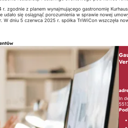
 r. zgodnie z planem wynajmującego gastronomię Kurhaus,
ie udało się osiągnąć porozumienia w sprawie nowej umowy
. W dniu 5 czerwca 2025 r. spółka TriWiCon wszczęła now
ientów
Ga
Ve
adr
In 
551
Pod