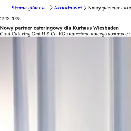
J
Strona główna
Aktualności
Nowy partner cat
Przejdź do treści
e
12.12.2025
s
Nowy partner cateringowy dla Kurhaus Wiesbaden
Gaul Catering GmbH & Co. KG znaleziono nowego dostawcę us
t
e
ś
t
u
t
a
j
: