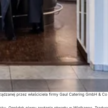
arządzanej przez właściciela firmy Gaul Catering GmbH &
oku. Ogródek piwny zostanie otwarty w Wielkanoc. Tradyc