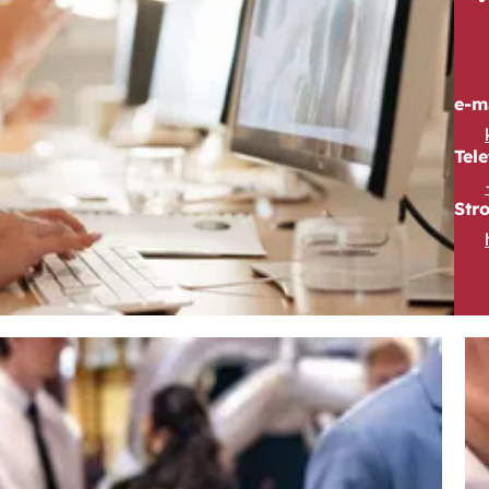
e-m
Tel
Str