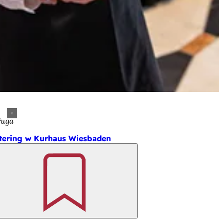
ługa
tering w Kurhaus Wiesbaden
Pamiętaj