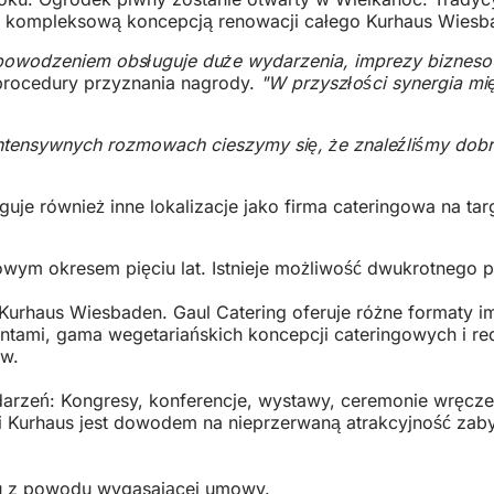
d kompleksową koncepcją renowacji całego Kurhaus Wiesbad
powodzeniem obsługuje duże wydarzenia, imprezy biznesowe
 procedury przyznania nagrody.
"W przyszłości synergia m
ntensywnych rozmowach cieszymy się, że znaleźliśmy dobrą
je również inne lokalizacje jako firma cateringowa na ta
ym okresem pięciu lat. Istnieje możliwość dwukrotnego pr
w Kurhaus Wiesbaden. Gaul Catering oferuje różne formaty i
centami, gama wegetariańskich koncepcji cateringowych i
ów.
arzeń: Kongresy, konferencje, wystawy, ceremonie wręcze
ości Kurhaus jest dowodem na nieprzerwaną atrakcyjność z
ku z powodu wygasającej umowy.