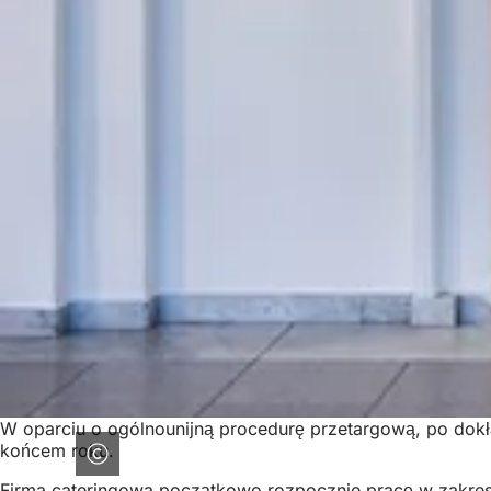
W oparciu o ogólnounijną procedurę przetargową, po dokł
końcem roku.
Firma cateringowa początkowo rozpocznie pracę w zakresi