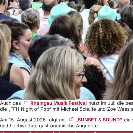
Auch das
Rheingau Musik Festival
(Öffnet
nutzt im Juli die b
die „FFH Night of Pop“ mit Michael Schulte und Zoe Wees
in
einem
Am 15. August 2026 folgt mit
„SUNSET & SOUND“
(Öff
ein 
neuen
und hochwertige gastronomische Angebote.
in
Tab)
eine