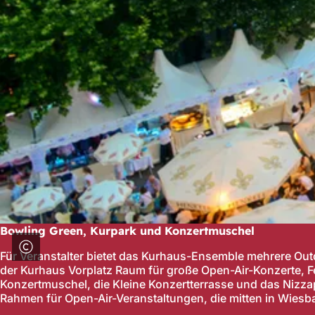
Bowling Green, Kurpark und Konzertmuschel
Für Veranstalter bietet das Kurhaus-Ensemble mehrere Ou
der Kurhaus Vorplatz Raum für große Open-Air-Konzerte, F
Konzertmuschel, die Kleine Konzertterrasse und das Nizza
Rahmen für Open-Air-Veranstaltungen, die mitten in Wies