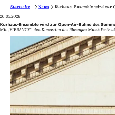
S
Startseite
News
Kurhaus-Ensemble wird zur 
Inhalt anspringen
i
20.05.2026
e
Kurhaus-Ensemble wird zur Open-Air-Bühne des Somm
Mit „VIBRANCY“, den Konzerten des Rheingau Musik Festival
b
e
f
i
n
d
e
n
s
i
c