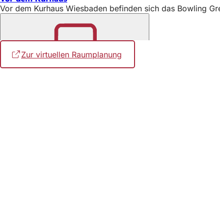
Vor dem Kurhaus Wiesbaden befinden sich das Bowling Gree
Zur virtuellen Raumplanung
(Öffnet
Merken
in
einem
neuen
Tab)
Fußbereich