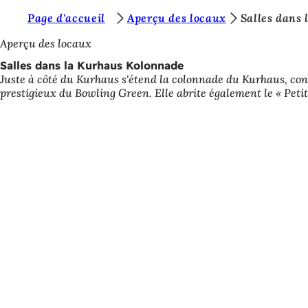
V
Page d'accueil
Aperçu des locaux
Salles dans
Accéder au contenu
o
Aperçu des locaux
u
Salles dans la Kurhaus Kolonnade
Juste à côté du Kurhaus s'étend la colonnade du Kurhaus, cons
s
prestigieux du Bowling Green. Elle abrite également le « Petit
ê
t
e
s
i
c
i
: