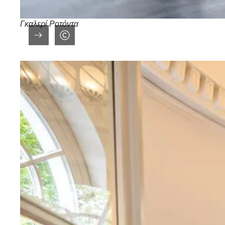
Γκαλερί Ροτόντα