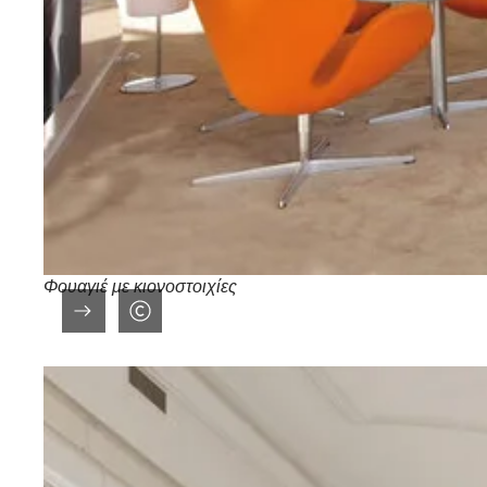
Φουαγιέ με κιονοστοιχίες