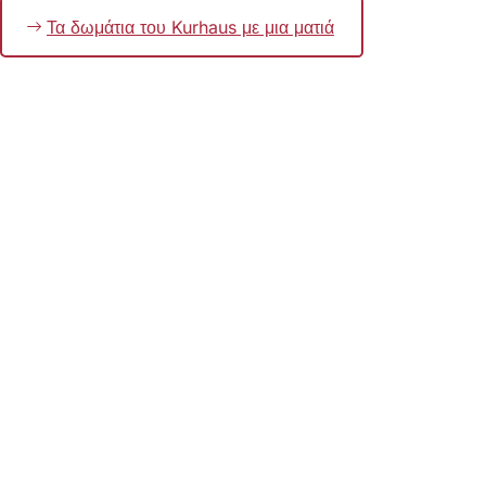
Τα δωμάτια του Kurhaus με μια ματιά
Θυμηθείτε
το
Περιοχή
ποδιών