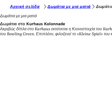
Β
Αρχική σελίδα
Δωμάτια με μια ματιά
Δωμάτια
Μετάβαση στο περιεχόμενο
ρ
Δωμάτια με μια ματιά
ί
Δωμάτια στο Kurhaus Kolonnade
Ακριβώς δίπλα στο Kurhaus εκτείνεται η Κιονοστοιχία του Kurha
σ
του Bowling Green. Επιπλέον, φιλοξενεί το «Kleine Spiel» του 
κ
ε
σ
τ
ε
ε
δ
ώ
: