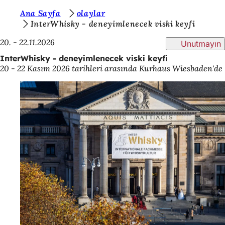
B
Ana Sayfa
olaylar
İçeriğe atla
InterWhisky - deneyimlenecek viski keyfi
u
20. - 22.11.2026
Unutmayın
r
InterWhisky - deneyimlenecek viski keyfi
a
20 - 22 Kasım 2026 tarihleri arasında Kurhaus Wiesbaden'de
d
a
s
ı
n
ı
z
: