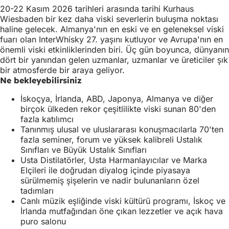
20-22 Kasım 2026 tarihleri arasında tarihi Kurhaus
Wiesbaden bir kez daha viski severlerin buluşma noktası
haline gelecek. Almanya'nın en eski ve en geleneksel viski
fuarı olan InterWhisky 27. yaşını kutluyor ve Avrupa'nın en
önemli viski etkinliklerinden biri. Üç gün boyunca, dünyanın
dört bir yanından gelen uzmanlar, uzmanlar ve üreticiler şık
bir atmosferde bir araya geliyor.
Ne bekleyebilirsiniz
İskoçya, İrlanda, ABD, Japonya, Almanya ve diğer
birçok ülkeden rekor çeşitlilikte viski sunan 80'den
fazla katılımcı
Tanınmış ulusal ve uluslararası konuşmacılarla 70'ten
fazla seminer, forum ve yüksek kalibreli Ustalık
Sınıfları ve Büyük Ustalık Sınıfları
Usta Distilatörler, Usta Harmanlayıcılar ve Marka
Elçileri ile doğrudan diyalog içinde piyasaya
sürülmemiş şişelerin ve nadir bulunanların özel
tadımları
Canlı müzik eşliğinde viski kültürü programı, İskoç ve
İrlanda mutfağından öne çıkan lezzetler ve açık hava
puro salonu