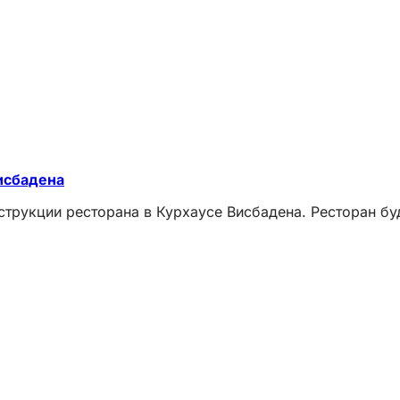
исбадена
трукции ресторана в Курхаусе Висбадена. Ресторан буд