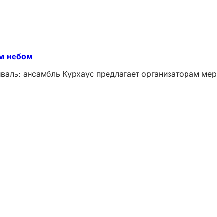
ым небом
иваль: ансамбль Курхаус предлагает организаторам ме