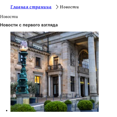
В
Главная страница
Новости
Перейти к содержимому
ы
Новости
з
Новости с первого взгляда
д
е
с
ь
: