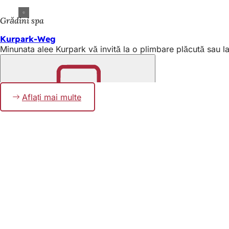
Grădini spa
Kurpark-Weg
Minunata alee Kurpark vă invită la o plimbare plăcută sau la
Aflați mai multe
Amintește-
ți
Zona
piciorului