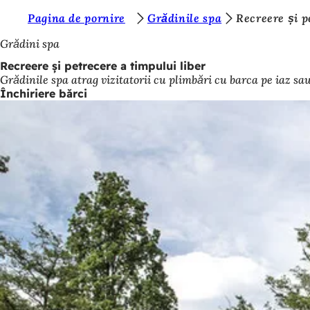
S
Pagina de pornire
Grădinile spa
Recreere și p
Salt la conținut
u
Grădini spa
n
Recreere și petrecere a timpului liber
Grădinile spa atrag vizitatorii cu plimbări cu barca pe iaz sau
t
Închiriere bărci
e
ț
i
a
i
c
i
: