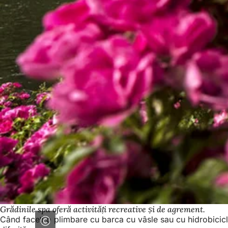
Grădinile spa oferă activități recreative și de agrement.
Când faceți o plimbare cu barca cu vâsle sau cu hidrobicicle