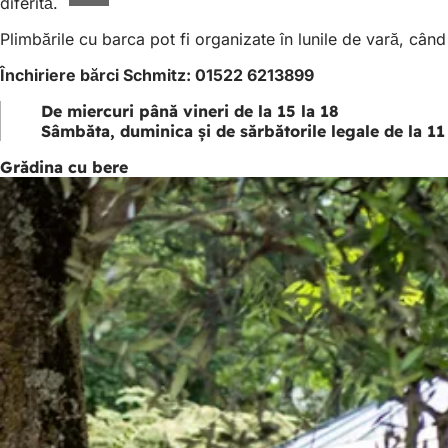
diferită.
Plimbările cu barca pot fi organizate în lunile de vară, c
Închiriere bărci Schmitz: 01522 6213899
De miercuri până vineri de la 15 la 18
Sâmbăta, duminica și de sărbătorile legale de la 11
Grădina cu bere