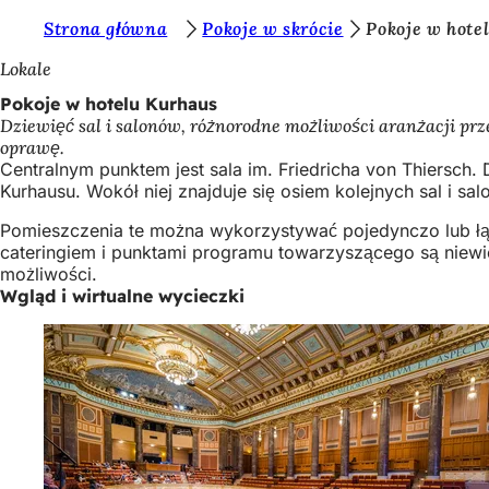
J
Strona główna
Pokoje w skrócie
Pokoje w hote
Przejdź do treści
e
Lokale
s
Pokoje w hotelu Kurhaus
Dziewięć sal i salonów, różnorodne możliwości aranżacji pr
t
oprawę.
e
Centralnym punktem jest sala im. Friedricha von Thiersch.
Kurhausu. Wokół niej znajduje się osiem kolejnych sal i s
ś
Pomieszczenia te można wykorzystywać pojedynczo lub łąc
t
cateringiem i punktami programu towarzyszącego są niewie
u
możliwości.
Wgląd i wirtualne wycieczki
t
a
j
: