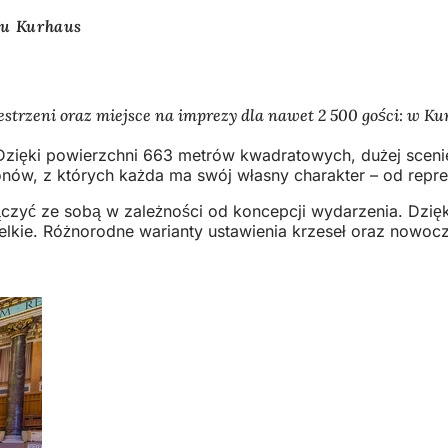
lu Kurhaus
zestrzeni oraz miejsce na imprezy dla nawet 2 500 gości: w 
 Dzięki powierzchni 663 metrów kwadratowych, dużej scenie 
alonów, z których każda ma swój własny charakter – od rep
zyć ze sobą w zależności od koncepcji wydarzenia. Dzięki
lkie. Różnorodne warianty ustawienia krzeseł oraz nowocz