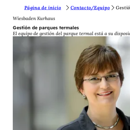
E
Página de inicio
Contacto/Equipo
Gesti
Saltar al contenido
s
Wiesbaden Kurhaus
t
Gestión de parques termales
El equipo de gestión del parque termal está a su dispos
á
s
a
q
u
í
: