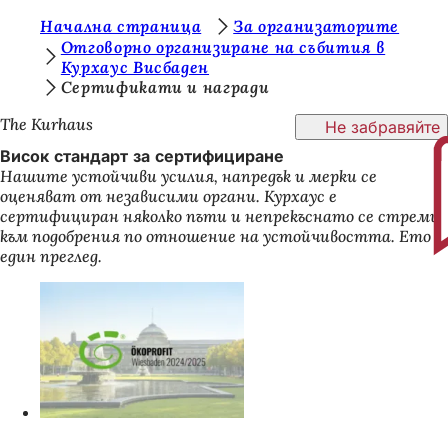
В
Начална страница
За организаторите
Преминаване към съдържанието
Отговорно организиране на събития в
и
Курхаус Висбаден
Сертификати и награди
е
с
The Kurhaus
Не забравяйте
т
Висок стандарт за сертифициране
Нашите устойчиви усилия, напредък и мерки се
е
оценяват от независими органи. Курхаус е
т
сертифициран няколко пъти и непрекъснато се стреми
към подобрения по отношение на устойчивостта. Ето
у
един преглед.
к
: