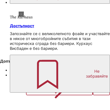
The Kurhaus
Достъпност
Запознайте се с великолепното фоайе и участвайте
в някое от многобройните събития в тази
историческа сграда без бариери. Курхаус
Висбаден е без бариери.
Допълнителна информация
Екологични срещи в Kurhaus
Не
Устойчивост във Висбаден
забравяйте
Споделяне на страницата
Област
на